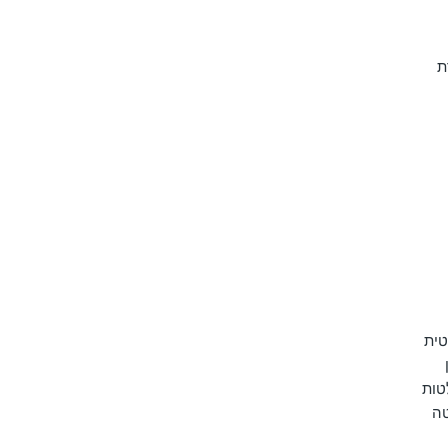
ת
טית
טות
טה