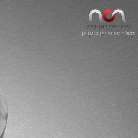
Ski
t
th
conten