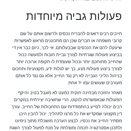
פעולות גביה מיוחדות
חייבים רבים דואגים
להבריח נכסים
ולרשום אותם על שם
קרובי משפחה או חברים שכן הם מתכוננים מראש לאפשרות
שיעקלו להם את הנכסים שבבעלותם. אי לכך, כיום כבר אין די
בביצוע פעולות שגרתיות לצורך גביית חובות ולמעשה ככול
שהחייב מתוחכם יותר וככול שעומדת לו תקופה ארוכה יותר
לצורך ביצוע פעולות מנע, כך יש לגלות ידע, מקצועיות ותחכום
בניהול הליכי הגבייה לא רק נגד החייב אלא גם נגד כל אותם
מעורבים שעושים עמו יד אחת.
מאחר והזוכה מבחינה חוקית כמעט לא מוגבל בטיב והיקף
הפעולות שבאפשרותו לנקוט, הרי שחשיבה יצירתית במקרים
רבים יכולה לסייע בהתמודדות עם התחבולות של החייב. עורך
דין מקצועי שמקדיש את כל מרצו לתהליך, יכול להבין היכן
מסתיר החייב את נכסיו, לבצע הערכה מושכלת מתוך ניסיונו
ולתכנן אסטרטגיה חכמה ומוצלחת על מנת לפעול לצורך השגת