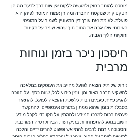
מוחלט למותר בחוק ולמעשה ללקוח אין שום דרך לדעת מה הן
הטקטיקות שנוקטת החברה ומה הן אמות המוסר לפיהן היא
פועלת. לעומת זאת עורך דין המעוניין לשמור על המוניטין
האיכותי שלו יגבה את החוב תוך שהוא שומר על תקינות
וחוקיות הליך הגביה.
חיסכון ניכר בזמן ונוחות
מרבית
ניהול של תיק הוצאה לפועל מחייב את העוסקים במלאכה
להשקיע הרבה מאוד זמן, וזמן כידוע לכל, שווה כסף. על הזוכה
להגיע פיזית פעמים רבות ללשכת ההוצאה לפועל, להתאזר
בסבלנות בזמן שהוא ממתין בתורים אינסופיים, להתקשר
פעמים רבות למרכז המידע ולהמתין על הקו כדי לקבל מידע
חשוב בנוגע להתפתחויות בתיק ועוד. הבירוקרטיה המורכבת
והסבוכה גורמת לרבים להתייאש ופשוט להרים ידיים והלכה
למעשה לוותר על החוב. ייצוג של עורך דין בהליך הגביה חוסך