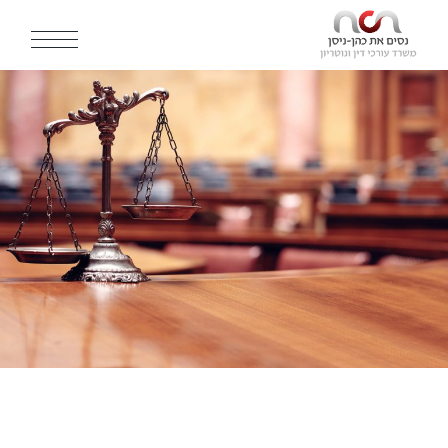
Ski
t
th
conten