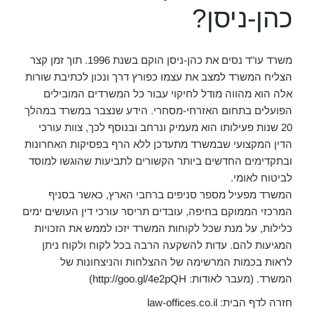
כהן-ניסן?
משרד עו"ד נסים את כהן-ניסן הוקם בשנת 1996. תוך זמן קצר
הצליח המשרד למצב את עצמו כפורץ דרך ונכון לכתיבת שורות
אלה הוא מהווה מודל לחיקוי עבור כל המשרדים המובילים
הפועלים בתחום האזרחי-מסחרי. הידע שנצבר במשרד במהלך
20 שנות פעילותו הוא מעמיק ונרחב ובנוסף לכך, צוות עורכי
הדין המקצועי שבמשרד מתעדכן ללא הרף בפסיקות האחרונות
ובתקדימים החדשים ביותר הקשורים לתביעות שהוגשו למוסד
לביטוח לאומי.
המשרד מפעיל מספר סניפים ברחבי הארץ, כאשר בסניף
המרכזי הממוקם בחיפה, עובדים תריסר עורכי דין העושים ימים
כלילות, על מנת שכל לקוחות המשרד יזכו לממש את הזכויות
המגיעות להם. עדות להשקעה הרבה בכל לקוח ולקוח ניתן
לראות בכמות המרשימה של ההצלחות והניצחונות של
המשרד. (מעבר לאודות:
http://goo.gl/4e2pQH
)
חזרה לדף הבית:
law-offices.co.il