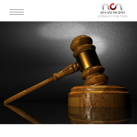
Ski
t
th
conten