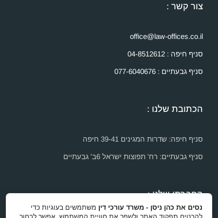
צור קשר :
office@law-offices.co.il
סניף חיפה : 04-8512612
סניף גבעתיים : 077-6040676
הכתובת שלנו :
סניף חיפה: שדרות המגינים 39-41 חיפה
סניף גבעתיים: רח' תפוצות ישראל 6ב' גבעתיים
החברתי שלנו :
נסים את כהן ניסן - משרד עורכי דין
משתמשים בעוגיות כדי
להבטיח תפקוד האתר ולשפר את חוויית המשתמש. אפשר לבחור