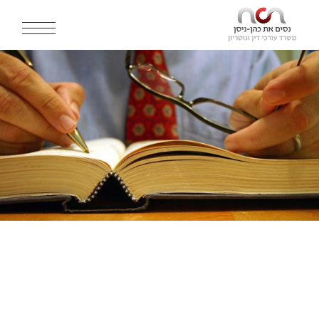
Ski
t
th
conten