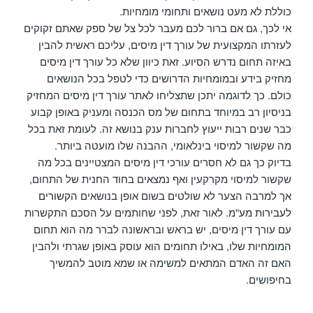
כוללת לא מעט נושאים ותחומי מומחיות.
אי לכך, גם אם ברור לכם מעבר לכל צל של ספק שאתם זקוקים
לעזרתו המקצועית של עורך דין מיסים, עליכם ראשית להבין
באיזה תחום נדרש הסיוע. זאת כיוון שלא כל עורך דין מיסים
מחזיק בידע ובמומחיות הדרושים כדי לטפל בכל הנושאים
כולם. כך לדוגמה יתכן שתצליחו לאתר עורך דין מיסים המחזיק
בניסיון רב במיוחד בתחום של מס הכנסה ומעניק באופן קבוע
כבר שנים רבות ייעוץ לחברות ענק בנושא זה. לעומת זאת בכל
מה שקשור למיסוי בינלאומי, ההבנה שלו מועטה ביותר.
בדיוק כך גם לא חסרים עורכי דין מיסים המצטיינים בכל מה
שקשור למיסוי מקרקעין ואף נמצאים בחוד החנית של התחום,
אך למרבה הצער לא שולטים בשום אופן בנושאים
הקשורים
לעבירות מע"מ
. לאור זאת, לפני שחותמים על הסכם התקשרות
עם עורך דין מיסים, יש בראש ובראשונה לברר מה הוא תחום
המומחיות שלו, באילו תחומים הוא עוסק באופן שגרתי ולהבין
האם זה האדם המתאים למשימה או שמא מוטב להמשיך
בחיפושים.