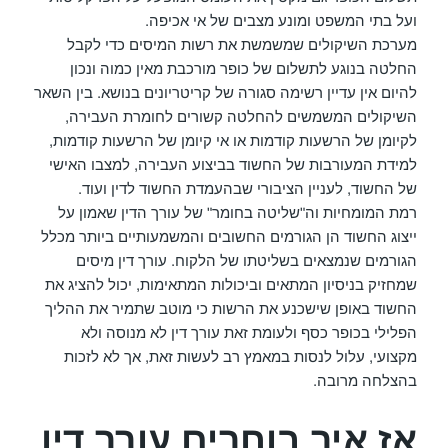
ועל בתי המשפט ומונע מצבים של אי אכיפה.
מערכת השיקולים שמשמשת את רשות המיסים כדי לקבל
החלטה בנוגע לתשלום של כופר מורכבת מאין כמוה ונכון
להיום אין עדיין רשימה סגורה של קריטריונים בנושא. בין השאר
השיקולים המשמשים להחלטה קשורים לחומרת העבירה,
לקיומן של הרשעות קודמות או אי קיומן של הרשעות קודמות,
למידת המעורבות של החשוד בביצוע העבירה, למצבו האישי
של החשוד, לעניין הציבורי שבהעמדת החשוד לדין ועוד.
רמת המומחיות וה"שליטה בחומר" של עורך הדין שאמון על
ייצוג החשוד הן הגורמים החשובים והמשמעותיים ביותר מכלל
הגורמים שנמצאים בשליטתו של הלקוח. עורך דין מיסים
שמחזיק בניסיון המתאים וביכולות המתאימות, יכול להציג את
החשוד באופן שישכנע את הרשות כי מוטב שתמיר את ההליך
הפלילי בכופר כסף ולעומת זאת עורך דין לא מנוסה ולא
מקצועי, עלול לנסות במאמץ רב לעשות זאת, אך לא לזכות
בהצלחה מרובה.
אז איך בוחרים עורך דין