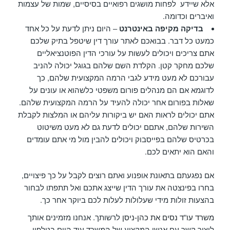
אלא שיידע לפחות מושגים רפואיים בסיסיים, שמות של עצמות
ואיברים וכדומה.
בדיקה מקיפה באינטרנט
– היום ניתן לדעת על כל אחד
כמעט כל דבר. בבואכם לאתר עורך דין שיטפל בתיק שלכם
אתם צריכים ויכולים לעשות על עורכי הדין הפוטנציאליים
שלכם מחקר קטן. הקלדת השם שלהם בגוגל יכולה להניב
עבורכם לא מעט מידע לגבי הרמה המקצועית שלהם, כך
לדוגמא אם הם מנהלים פורום משפטי כלשהוא או עונים על
שאלות בפורום אחר יכולה להעיד על הרמה המקצועית שלהם.
אתם יכולים לראות האם יש ביקורות עליהם או המלצות לקבלת
השירות שלהם, אתםם יכולים לדעת גם לא מעט משיטוט
בכרטיס שלהם בפייסבוק ויכולים להבין מול מי אתם עומדים
והאם הוא יתאים לכם.
אם נפגעתם בתאונת אופנוע ואתם רוצים לקבל על כך פיצויים,
בחרו בפינצטה את עורך הדין שייצג אתכם ואל תתפתו לבחור
בהצעות זולות מידי שעלולות לעלות לכם ביוקר אחר כך.
משרד עו"ד נסים את כהן-ניסן
לרשותך. אנחנו מזמינים אותך
ליצור קשר עם אנשי המקצוע של המשרד עוד היום בטלפון