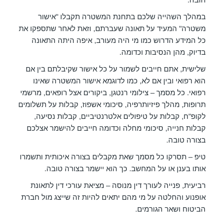
במהלך השהייה שלכם בתחנת המשטרה תקבלו "אישור
משטרה" המעיד על תאונה שעברתם, וזאת לאחר שתספקו את
כל המידע הדרוש כמו מי היה מעורב, איפה היתה התאונה
בדיוק, מהן הנסיבות וכדומה.
שלישית, אתם חייבים לשמור על כל אישור שקיבלתם בין אם
הוא רפואי ובין אם לא, כמו לדוגמא אישור המשטרה שאינו
רפואי. כל מסמך – צילומי רנטגן, ביקורים אצל רופאים, מרשמי
תרופות, מהלך פיזיותרפיה, סיכומי אשפוז, קבלות על תשלומים
לקופ"ח, קבלות על טיפולים אלטרנטיביים, קבלות נסיעה,
קבלות חנייה, סיכומי מחלה וכדומה חייבים להישמר אצלכם
בצורה טובה.
טיפ – תסרקו כל מסמך שאת מקבלים בצורה איכותית ותשמרו
אותו בענן או על המחשב. כך הוא יישמר בצורה טובה.
רביעית, פנייה לעורך דין מנוסה – מציאת עורכי דין לתאונת
אופנוע והחלטה על מי מהם יתאים להיות זה שייצג מול חברת
הביטוח ושאר הגורמים.