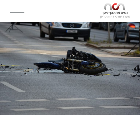
Ski
t
th
conten