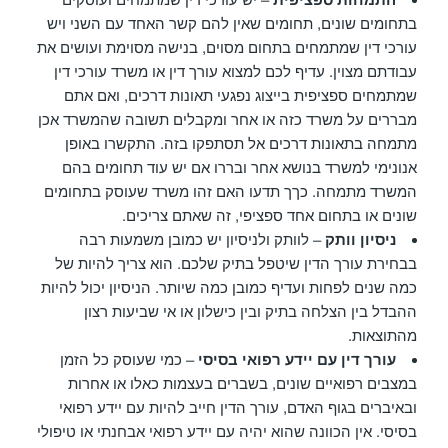
בתחומים שונים, תחומים שאין להם קשר האחד עם השני ויש
עורכי דין שמתמחים בתחום מסוים, בנישה מסוימת ועושים את
עבודתם מצוין. עדיף לכם למצוא עורך דין או משרד עורכי דין
שמתמחים ספציפית בייצוג נפגעי תאונות דרכים, ואם אתם
מבררים על משרד כזה או אחר ומקבלים תשובה שהמשרד אכן
מתמחה בתאונות דרכים אל תסתפקו בזה. התקשרו באופן
אנונימי למשרד בנושא אחר ובררו אם יש עוד תחומים בהם
המשרד מתמחה. כךך תדעו האם זהו משרד שעוסק בתחומים
שונים או בתחום אחד ספציפי, זה שאתם צריכים.
ניסיון וותק
– לוותק ולניסיון יש כמובן משמעות רבה
בבחירת עורך הדין שיטפל בתיק שלכם. הוא צריך להיות של
כמה שנים לפחות ועדיף כמובן כמה שיותר. הניסיון יכול להיות
ההבדל בין הצלחה בתיק ובין כישלון או אי שביעות רצון
מהתוצאות.
עורך דין עם יידע רפואי בסיסי
– כמי שעוסק כל הזמן
במצבים רפואיים שונים, בשברים בעצמות כאלו או אחרות
ובאיברים בגוף האדם, עורך הדין חייב להיות עם יידע רפואי
בסיסי. אין הכוונה שהוא יהיה עם יידע רפואי אבחנתי או טיפולי