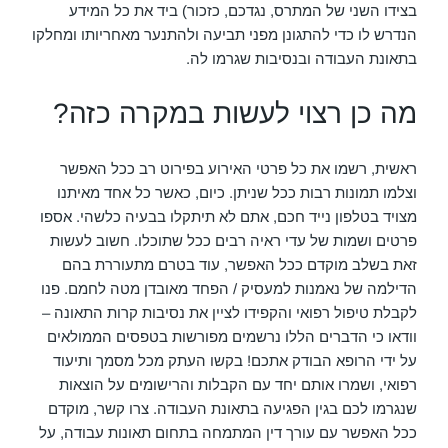
בצידו השני של המתרס, נגדכם, כזכור) ביד את כל המידע
הנדרש לו כדי להתגונן מפני תביעה ולהתנער מאחריותו ומחלקו
בתאונת העבודה ובנסיבות שגרמו לה.
מה כן רצוי לעשות במקרה כזה?
ראשית, רשמו את כל פרטי האירוע בפירוט רב ככל האפשר
וצלמו תמונות רבות ככל שניתן. כיום, כאשר כל אחד מאיתנו
מצויד בטלפון נייד חכם, אתם לא תיתקלו בבעיה כלשהי. אספו
פרטים ושמות של עדי ראיה רבים ככל שתוכלו. חשוב לעשות
זאת בשלב מוקדם ככל האפשר, עוד בטרם מתעוררת בהם
הדילמה של נאמנות למעסיק / הפחד מאובדן מטה לחמם. פנו
לקבלת טיפול רפואי והקפידו לציין את נסיבות קרות התאונה –
וודאו כי הדברים הללו נרשמים מפורשות בטפסים הממולאים
על ידי הרופא הבודק אתכם! בקשו העתק מכל מסמך ותיעוד
רפואי, ושמרו אותם יחד עם הקבלות והרישומים על הוצאות
שנגרמו לכם בגין הפגיעה בתאונת העבודה. צרו קשר, מוקדם
ככל האפשר עם עורך דין המתמחה בתחום תאונות עבודה, על