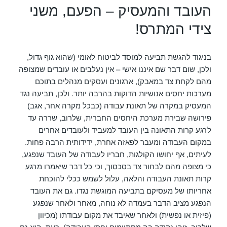
העובד והמעסיק – הפעם, משני
צידי המתרס!
בניגוד להגשת תביעה למוסד לביטוח לאומי (שהוא גוף גדול,
ולכן, שום דבר שם איננו אישי – אין נעלבים או עובדים שמצופה
מהם לקחת צד במאבק), ארגונים ועסקים מנהלים בתוכם
מערכות יחסים אנושיות הדוקות בהרבה יותר. ולכן, תביעה נגד
המעסיק במקרה של
תאונת עבודה
(כבכל מקרה אחר, אגב)
פירושה שבירת מערכת היחסים החברית, שלרוב, שררה עד
לרגע קרות התאונה בין העובד למעביד ולעובדים אחרים
במקום העבודה ומעבר לפאזה אחרת, ידידותית הרבה פחות.
לעיתים, אף יחושו הקולגות, חבריו לעבודה של העובד שנפגע,
כי מצופה מהם לבחור צד בסכסוך, וכי כל דבר שיאמרו מרגע
קרות תאונת העבודה והלאה, עלול לשמש ככלי להוכחת
אחריותו של מעסיקם בתביעה המוגשת נגדו. גם את העובד
הנפגע מציב הדבר בעמדה לא נוחה, מאחר ולאחר שנפגע
(פיזית או נפשית) ולאחר שאיבד את מקום עבודתו (מכיוון