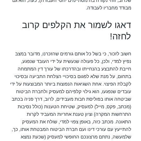
שלרוב, זוהי נקודה בה מסתיימים יחסי העבודה), כעת, הוא גם
מבודד מחבריו לעבודה.
דאגו לשמור את הקלפים קרוב
לחזה!
חשוב לזכור, כי בשל כל אותם גורמים שהזכרנו, מדובר במצב
נפיץ למדי, ולכן, כל פעולה שנעשית על ידי העובד שנפגע,
חייבת להתבצע בהנחייתו ובהדרכתו של עורך דין המתמחה
בתחום, על מנת שלא לפגום בסיכויי הצלחת התביעה ובסיכוי
לקבלת הפיצוי. אחת השגיאות הנפוצות ביותר המבוצעות על ידי
עובדים שנפגעו, הוא גילוי קלפיהם למעסיק ולחברת הביטוח
שביטחה אותו בפוליסת חבות מעבידים, לרוב, דרך פניה בכתב
(מכתב, פקס, מייל) למעסיק, שטיחת הטענות (כולל נסיבות
התרחשות המקרה) וציון טענת אחריות המעביד לקרות
התאונה. מכתב כזה, באופן צפוי למדי, שולח את המעסיק
להתייעץ עם עורכי דינו ועם חברת הביטוח המבטחת אותו, כך,
שלמעשה, נתתם מרצונכם החופשי למעסיק (שכעת נמצא