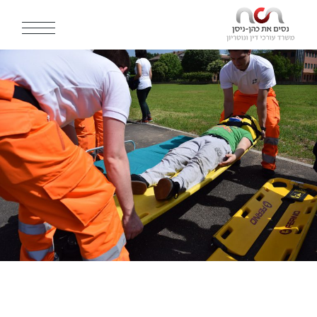
Ski
t
th
conten